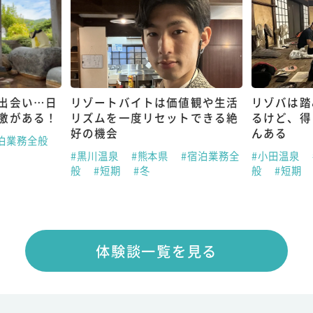
出会い…日
リゾートバイトは価値観や生活
リゾバは踏
激がある！
リズムを一度リセットできる絶
るけど、得
好の機会
んある
泊業務全般
#黒川温泉
#熊本県
#宿泊業務全
#小田温泉
般
#短期
#冬
般
#短期
体験談一覧を見る