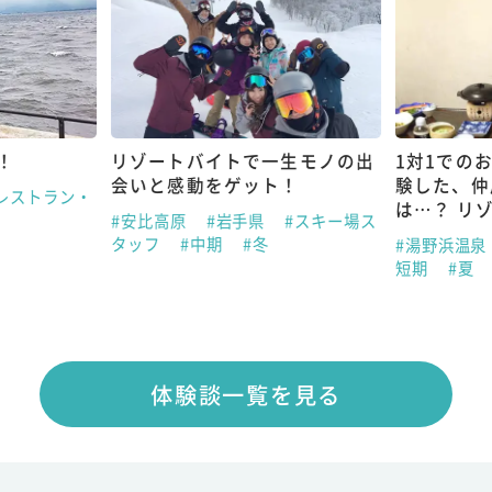
！
リゾートバイトで一生モノの出
1対1での
会いと感動をゲット！
験した、仲
レストラン・
は…？ リ
#安比高原
#岩手県
#スキー場ス
タッフ
#中期
#冬
#湯野浜温泉
短期
#夏
体験談一覧を見る