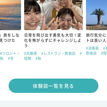
」旅をしな
日常を飛び出す勇気も大切！変
旅行気分に
見つけた
化を怖がらずにチャレンジしよ
トは良い人
う
#淡路島
#
飲食店
#
#フロント・
#兵庫県
#レストラン・飲食店
#
#秋
#冬
短期
#秋
体験談一覧を見る