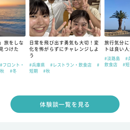
」旅をしな
日常を飛び出す勇気も大切！変
旅行気分に
見つけた
化を怖がらずにチャレンジしよ
トは良い人
う
#淡路島
#
飲食店
#
#フロント・
#兵庫県
#レストラン・飲食店
#
#秋
#冬
短期
#秋
体験談一覧を見る