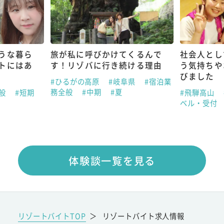
うな暮ら
旅が私に呼びかけてくるんで
社会人とし
トにはあ
す！リゾバに行き続ける理由
う気持ちや
びました
#ひるがの高原
#岐阜県
#宿泊業
務全般
#中期
#夏
全般
#短期
#飛騨高山
ベル・受付
体験談一覧を見る
リゾートバイトTOP
＞
リゾートバイト求人情報