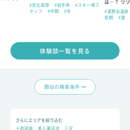
は…？ リ
#安比高原
#岩手県
#スキー場ス
タッフ
#中期
#冬
#湯野浜温泉
短期
#夏
体験談一覧を見る
類似の検索条件
さらにエリアを絞り込む
十和田湖
奥入瀬渓流
三沢