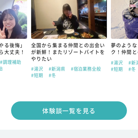
やる後悔」
全国から集まる仲間との出会い
夢のような
ら大丈夫！
が新鮮！またリゾートバイトを
ク！仲間と
やりたい
#調理補助
#湯沢
#新
始
#湯沢
#新潟県
#宿泊業務全般
#短期
#冬
#短期
#冬
体験談一覧を見る