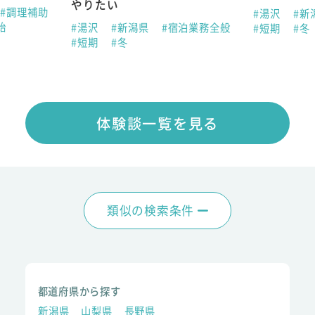
やりたい
#調理補助
#湯沢
#新
始
#湯沢
#新潟県
#宿泊業務全般
#短期
#冬
#短期
#冬
体験談一覧を見る
類似の検索条件
都道府県から探す
新潟県
山梨県
長野県