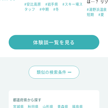
は…？ リ
#安比高原
#岩手県
#スキー場ス
タッフ
#中期
#冬
#湯野浜温泉
短期
#夏
体験談一覧を見る
類似の検索条件
都道府県から探す
宮城県
秋田県
山形県
青森県
福島県