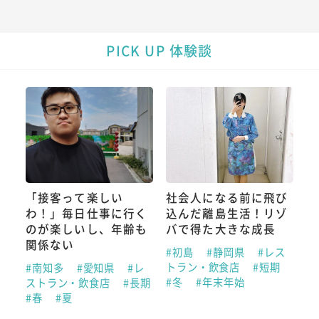
PICK UP 体験談
「接客って楽しい
社会人になる前に飛び
わ！」毎日仕事に行く
込んだ離島生活！リゾ
のが楽しいし、年齢も
バで得た大きな成長
関係ない
#初島
#静岡県
#レス
トラン・飲食店
#短期
#南知多
#愛知県
#レ
#冬
#年末年始
ストラン・飲食店
#長期
#春
#夏