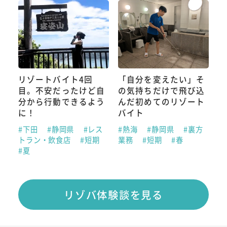
リゾートバイト4回
「自分を変えたい」そ
目。不安だったけど自
の気持ちだけで飛び込
分から行動できるよう
んだ初めてのリゾート
に！
バイト
#下田
#静岡県
#レス
#熱海
#静岡県
#裏方
トラン・飲食店
#短期
業務
#短期
#春
#夏
リゾバ体験談を見る