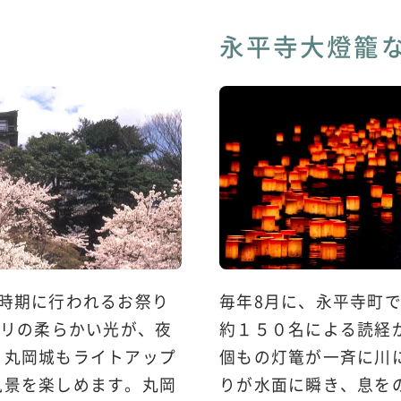
り
永平寺大燈籠
の時期に行われるお祭り
毎年8月に、永平寺町
ボリの柔らかい光が、夜
約１５０名による読経
。丸岡城もライトアップ
個もの灯篭が一斉に川
風景を楽しめます。丸岡
りが水面に瞬き、息を