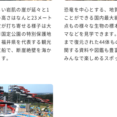
しい岩肌の崖が延々と1
恐竜を中心とする、地
高さはなんと23メート
ことができる国内最大
波が打ち寄せる様子は大
点もの様々な生物の標
岸国定公園の特別保護地
マなどを見学できます
、福井県を代表する観光
まで復元された44体
覧船で、断崖絶壁を海か
関する資料や図鑑も豊
ます。
みんなで楽しめるスポ