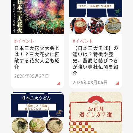
#イベント
#イベント
日本三大花火大会と
【日本三大そば】の
は！？三大花火に匹
違いは？特徴や歴
敵する花火大会も紹
史、蕎麦と結びつき
介
が強い寺社仏閣を紹
介
2026年05月27日
2026年03月06日
【日本三大うどん】王道の「讃岐」と「稲庭」あともうひと
年末年始9連休、どう過ごす？