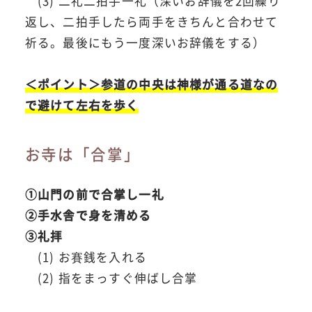
(3) 二礼二拍手一礼（深いお辞儀を2回繰り
返し、二拍手したら両手をきちんと合わせて
祈る。最後にもう一度深いお辞儀をする）
＜ポイント＞参道の中央は神様が通る道なの
で避けて左右を歩く
お寺は「合掌」
①山門の前で合掌し一礼
②手水舎で身を清める
③礼拝
(1) お賽銭を入れる
(2) 指をまっすぐ伸ばし合掌