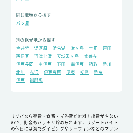
同じ職種から探す
パン屋
別の観光地から探す
今井浜
湯河原
浜名湖
堂ヶ島
土肥
戸田
西伊豆
河津七滝
天城湯ヶ島
修善寺
伊豆長岡
中伊豆
下田
南伊豆
稲取
熱川
北川
赤沢
伊豆高原
伊東
初島
熱海
伊豆
御殿場
リゾバなら寮費・食費・光熱費が無料！出費が少ない
ので、貯金もバッチリ貯められます。リゾートバイト
の休日には海でダイビングやサーフィンなどのマリン