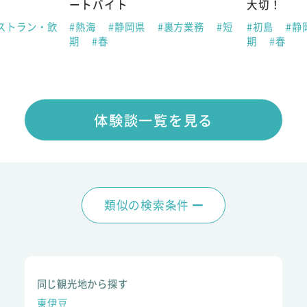
ートバイト
大切！
ストラン・飲
#熱海
#静岡県
#裏方業務
#短
#初島
#静
期
#春
期
#春
体験談一覧を見る
類似の検索条件
同じ観光地から探す
東伊豆