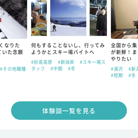
くなりた
何もすることないし、行ってみ
全国から集
ていた念願
ようかとスキー場バイトへ
が新鮮！ま
やりたい
#妙高高原
#新潟県
#スキー場ス
タッフ
#中期
#冬
#その他職種
#湯沢
#新
#短期
#冬
体験談一覧を見る