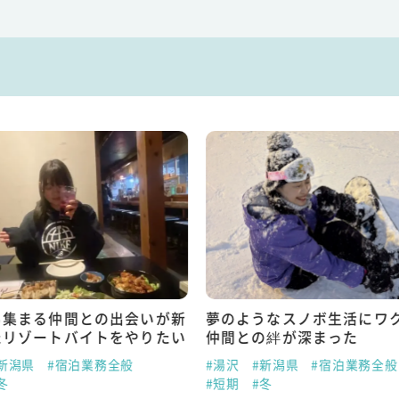
ら集まる仲間との出会いが新
夢のようなスノボ生活にワ
たリゾートバイトをやりたい
仲間との絆が深まった
新潟県
#宿泊業務全般
#湯沢
#新潟県
#宿泊業務全般
冬
#短期
#冬