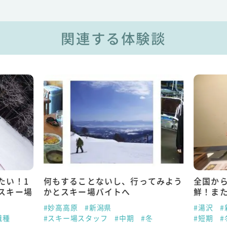
関連する体験談
たい！1
何もすることないし、行ってみよう
全国か
スキー場
かとスキー場バイトへ
鮮！ま
#妙高高原
#新潟県
#湯沢
#
職種
#スキー場スタッフ
#中期
#冬
#短期
#