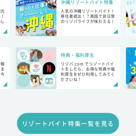
沖縄リゾートバイト特集
観光
人気の沖縄リゾートバイト！
し！
移住者続出！？南国で非日常
始し
のリゾバライフが味わえる！
特典・福利厚生
情報
リゾバ.com でリゾートバイ
しま
トをしたら、お得な特典や福
も今
利厚生をぜひ利用してみてく
ださいね！
リゾートバイト特集一覧を見る