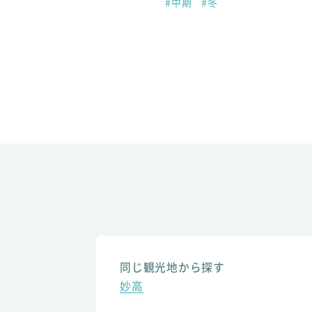
#中期
#冬
同じ観光地から探す
妙高