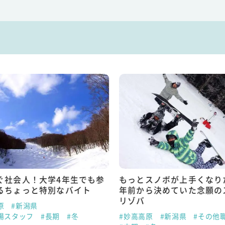
ぐ社会人！大学4年生でも参
もっとスノボが上手くなり
るちょっと特別なバイト
年前から決めていた念願の
リゾバ
原
#新潟県
場スタッフ
#長期
#冬
#妙高高原
#新潟県
#その他