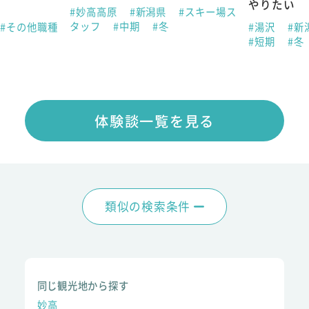
やりたい
#妙高高原
#新潟県
#スキー場ス
タッフ
#中期
#冬
#その他職種
#湯沢
#新
#短期
#冬
体験談一覧を見る
類似の検索条件
同じ観光地から探す
妙高