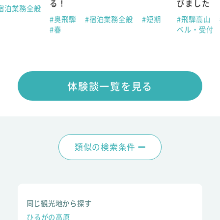
る！
びました
宿泊業務全般
#奥飛騨
#宿泊業務全般
#短期
#飛騨高山
#春
ベル・受付
体験談一覧を見る
類似の検索条件
同じ観光地から探す
ひるがの高原