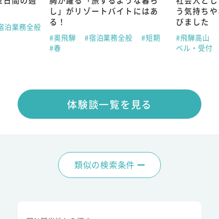
2日間の週
胸が躍る「旅するような暮ら
社会人とし
し」がリゾートバイトにはあ
う気持ちや
る！
びました
宿泊業務全般
#奥飛騨
#宿泊業務全般
#短期
#飛騨高山
#春
ベル・受付
体験談一覧を見る
類似の検索条件