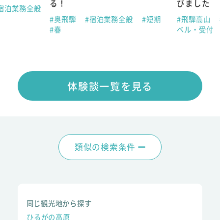
る！
びました
宿泊業務全般
#奥飛騨
#宿泊業務全般
#短期
#飛騨高山
#春
ベル・受付
体験談一覧を見る
類似の検索条件
同じ観光地から探す
ひるがの高原