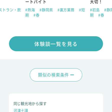
ートバイト
大切！
ストラン・飲
#熱海
#静岡県
#裏方業務
#短
#初島
#静
期
#春
期
#春
体験談一覧を見る
類似の検索条件
同じ観光地から探す
河津七滝