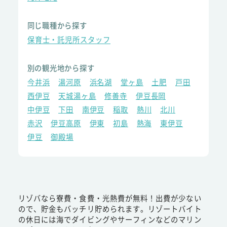
同じ職種から探す
保育士・託児所スタッフ
別の観光地から探す
今井浜
湯河原
浜名湖
堂ヶ島
土肥
戸田
西伊豆
天城湯ヶ島
修善寺
伊豆長岡
中伊豆
下田
南伊豆
稲取
熱川
北川
赤沢
伊豆高原
伊東
初島
熱海
東伊豆
伊豆
御殿場
リゾバなら寮費・食費・光熱費が無料！出費が少ない
ので、貯金もバッチリ貯められます。リゾートバイト
の休日には海でダイビングやサーフィンなどのマリン