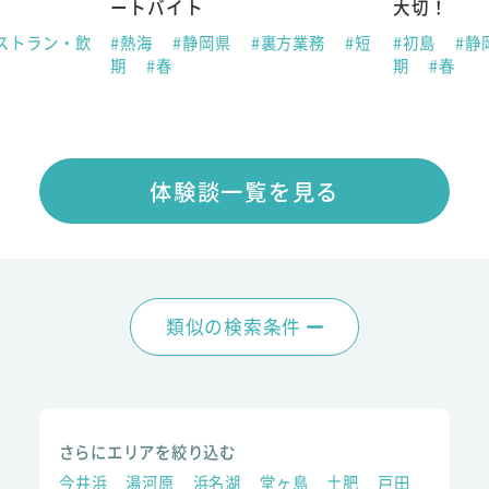
ートバイト
大切！
ストラン・飲
#熱海
#静岡県
#裏方業務
#短
#初島
#静
期
#春
期
#春
体験談一覧を見る
類似の検索条件
さらにエリアを絞り込む
今井浜
湯河原
浜名湖
堂ヶ島
土肥
戸田