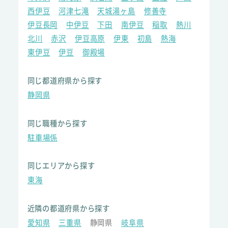
西伊豆
河津七滝
天城湯ヶ島
修善寺
伊豆長岡
中伊豆
下田
南伊豆
稲取
熱川
北川
赤沢
伊豆高原
伊東
初島
熱海
東伊豆
伊豆
御殿場
同じ都道府県から探す
静岡県
同じ職種から探す
駐車場係
同じエリアから探す
東海
近隣の都道府県から探す
愛知県
三重県
静岡県
岐阜県