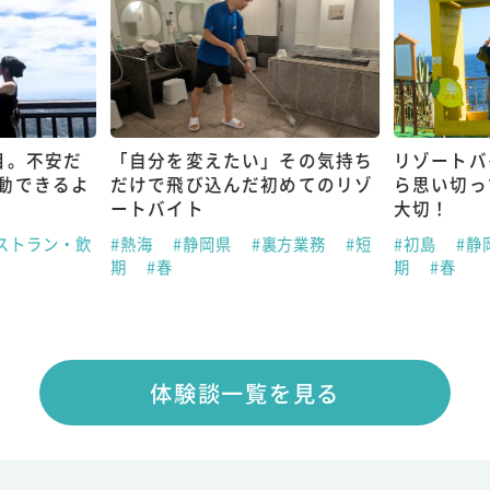
目。不安だ
「自分を変えたい」その気持ち
リゾートバ
動できるよ
だけで飛び込んだ初めてのリゾ
ら思い切っ
ートバイト
大切！
ストラン・飲
#熱海
#静岡県
#裏方業務
#短
#初島
#静
期
#春
期
#春
体験談一覧を見る