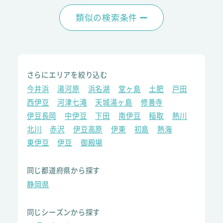
類似の検索条件
さらにエリアを絞り込む
今井浜
湯河原
浜名湖
堂ヶ島
土肥
戸田
西伊豆
河津七滝
天城湯ヶ島
修善寺
伊豆長岡
中伊豆
下田
南伊豆
稲取
熱川
北川
赤沢
伊豆高原
伊東
初島
熱海
東伊豆
伊豆
御殿場
同じ都道府県から探す
静岡県
同じシーズンから探す