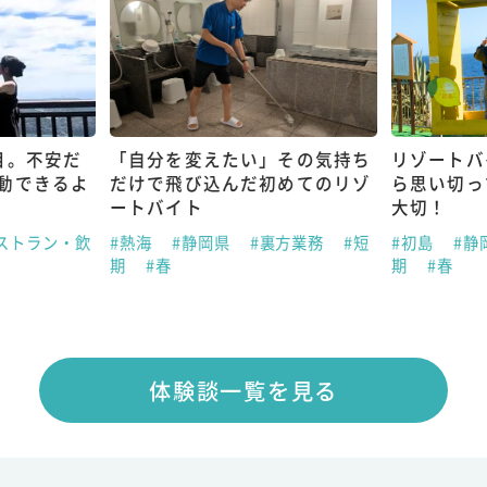
目。不安だ
「自分を変えたい」その気持ち
リゾートバ
動できるよ
だけで飛び込んだ初めてのリゾ
ら思い切っ
ートバイト
大切！
ストラン・飲
#熱海
#静岡県
#裏方業務
#短
#初島
#静
期
#春
期
#春
体験談一覧を見る