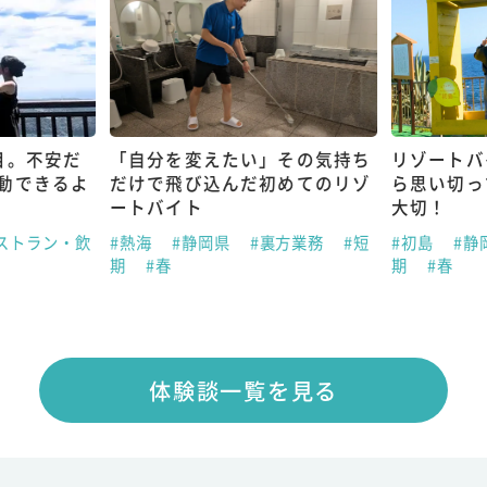
目。不安だ
「自分を変えたい」その気持ち
リゾートバ
動できるよ
だけで飛び込んだ初めてのリゾ
ら思い切っ
ートバイト
大切！
ストラン・飲
#熱海
#静岡県
#裏方業務
#短
#初島
#静
期
#春
期
#春
体験談一覧を見る