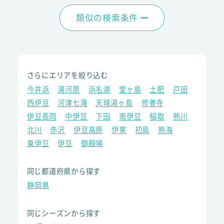
類似の検索条件
さらにエリアを絞り込む
今井浜
湯河原
浜名湖
堂ヶ島
土肥
戸田
西伊豆
河津七滝
天城湯ヶ島
修善寺
伊豆長岡
中伊豆
下田
南伊豆
稲取
熱川
北川
赤沢
伊豆高原
伊東
初島
熱海
東伊豆
伊豆
御殿場
同じ都道府県から探す
静岡県
同じシーズンから探す