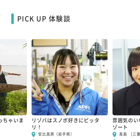
PICK UP 体験談
っちゃいま
リゾバはスノボ好きにピッタ
雰囲気のい
リ！
ゾート
安比高原（岩手県）
長島 (三重