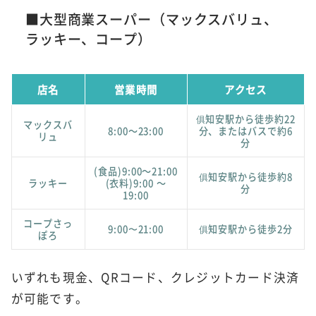
■大型商業スーパー（マックスバリュ、
ラッキー、コープ）
店名
営業時間
アクセス
俱知安駅から徒歩約22
マックスバ
8:00～23:00
分、またはバスで約6
リュ
分
(食品)9:00～21:00
俱知安駅から徒歩約8
ラッキー
(衣料)9:00 ～
分
19:00
コープさっ
9:00〜21:00
俱知安駅から徒歩2分
ぽろ
いずれも現金、QRコード、クレジットカード決済
が可能です。