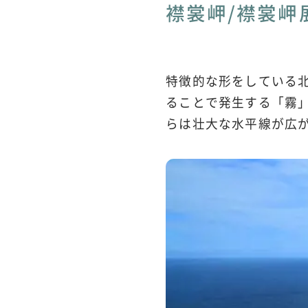
襟裳岬/襟裳岬
特徴的な形をしている
ることで発生する「霧
らは壮大な水平線が広