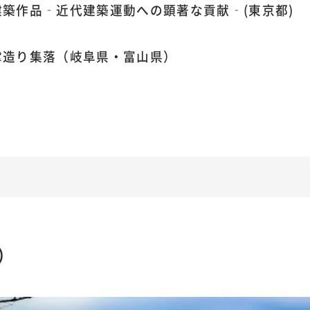
築作品‐近代建築運動への顕著な貢献‐(東京都)
掌造り集落（岐阜県・富山県）
）