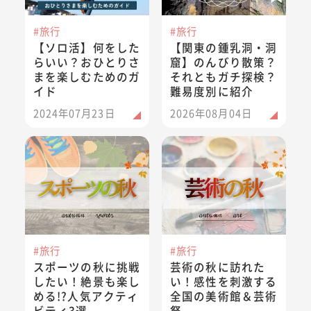
#旅行
#旅行
【ソロ活】何をした
【関東の鍾乳洞・洞
らいい？おひとりさ
窟】のんびり散策？
まを楽しむためのガ
それともガチ探検？
イド
難易度別に紹介
2024年07月23日
2026年08月04日
スポーツの秋に挑戦したい！絶景も楽しめる!?人気アクティビ
芸術の秋に訪れたい！感性を刺
#旅行
#旅行
スポーツの秋に挑戦
芸術の秋に訪れた
したい！絶景も楽し
い！感性を刺激する
める!?人気アクティ
全国の美術館＆芸術
ビティ3選
祭