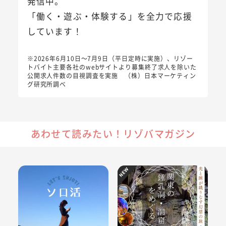
発信中。
「働く・遊ぶ・体験する」を全力で応援
しています！
※2026年6月10日～7月9日（平日定時に実施）、リゾー
トバイト主要各社のwebサイトより募集終了求人を除いた
公開求人件数の目視調査を実施 （株）日本マーケティン
グ研究所調べ
あわせて読みたい！リゾバマガジン
【ソロ活】何をしたらいい？おひとりさまを楽しむためのガ
New
【関東の鍾乳洞・洞窟】のんび