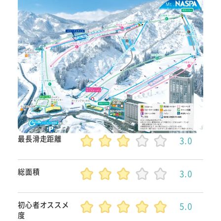
最長滑走距離
3.0
総面積
3.0
初心者オススメ
5.0
度