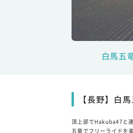
白馬五
【長野】白馬
頂上部でHakuba4
五竜でフリーライドを