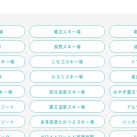
場
東北スキー場
場
長野スキー場
スキー場
ニセコスキー場
ト
ト
ルスツスキー場
富
キー場
安比高原スキー場
みやぎ蔵王
リゾート
蔵王温泉スキー場
アル
リゾート
会津高原たかつえスキー場
ハンタ
パーク
ホワイトワールド尾瀬岩鞍