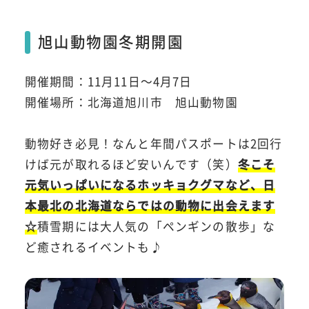
旭山動物園冬期開園
開催期間：11月11日～4月7日
開催場所：北海道旭川市 旭山動物園
動物好き必見！なんと年間パスポートは2回行
けば元が取れるほど安いんです（笑）
冬こそ
元気いっぱいになるホッキョクグマなど、日
本最北の北海道ならではの動物に出会えます
☆
積雪期には大人気の「ペンギンの散歩」な
ど癒されるイベントも♪