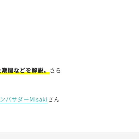
た期間などを解説。
さら
ンバサダーMisaki
さん