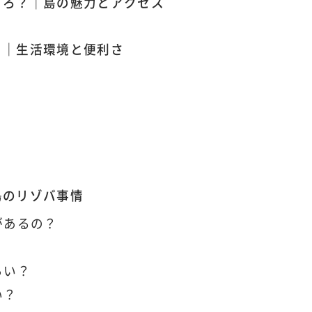
ころ？｜島の魅力とアクセス
？｜生活環境と便利さ
島のリゾバ事情
があるの？
？
らい？
い？