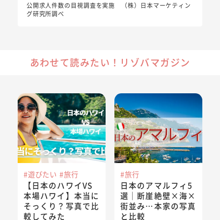
公開求人件数の目視調査を実施 （株）日本マーケティン
グ研究所調べ
あわせて読みたい！リゾバマガジン
【日本のハワイVS本場ハワイ】本当にそっくり？写真で比較
日本のアマルフィ5選｜断崖絶
#遊びたい
#旅行
#旅行
【日本のハワイVS
日本のアマルフィ5
本場ハワイ】本当に
選｜断崖絶壁×海×
そっくり？写真で比
街並み…本家の写真
較してみた
と比較