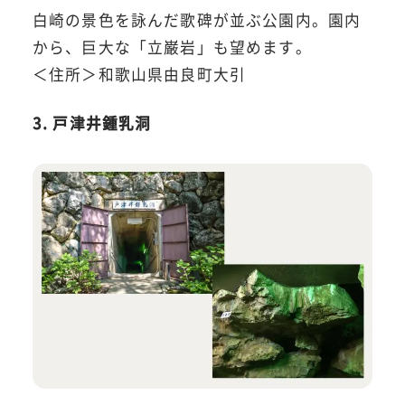
白崎の景色を詠んだ歌碑が並ぶ公園内。園内
から、巨大な「立巌岩」も望めます。
＜住所＞和歌山県由良町大引
3. 戸津井鍾乳洞