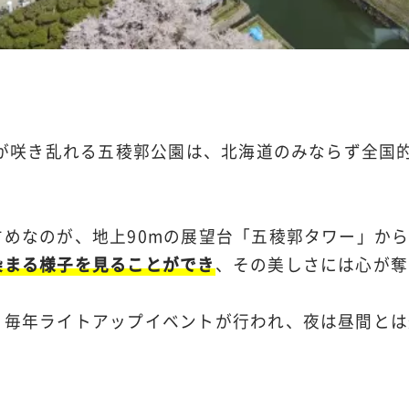
本が咲き乱れる五稜郭公園は、北海道のみならず全国
めなのが、地上90mの展望台「五稜郭タワー」か
染まる様子を見ることができ
、その美しさには心が奪
、毎年ライトアップイベントが行われ、夜は昼間とは
。