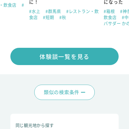
に！
になった
ン・飲食店
#
#水上
#群馬県
#レストラン・飲
#箱根
#神
食店
#短期
#秋
飲食店
#
バサダー か
体験談一覧を見る
類似の検索条件
同じ観光地から探す