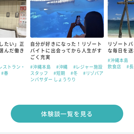
したい」正
自分が好きになった！リゾート
リゾートバ
選んだ働き
バイトに出会ってから人生がす
な毎日を送
ごく充実
#沖縄本島
飲食店
#
レストラン・
#沖縄本島
#沖縄
#レジャー施設
#春
スタッフ
#短期
#冬
#リゾバア
ンバサダー しょうりり
体験談一覧を見る