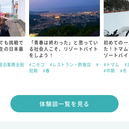
ても挑戦で
「青春は終わった」と思ってい
初めての一
生の日本最
る社会人こそ、リゾートバイト
た！トマム
をしよう！
ゾートバイ
宿泊業務全般
#ニセコ
#レストラン・飲食店
#
#トマム
#
短期
#春
#中期
#冬
体験談一覧を見る