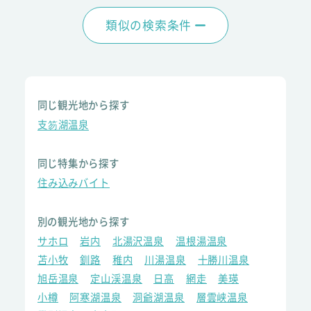
類似の検索条件
同じ観光地から探す
支笏湖温泉
同じ特集から探す
住み込みバイト
別の観光地から探す
サホロ
岩内
北湯沢温泉
温根湯温泉
苫小牧
釧路
稚内
川湯温泉
十勝川温泉
旭岳温泉
定山渓温泉
日高
網走
美瑛
小樽
阿寒湖温泉
洞爺湖温泉
層雲峡温泉