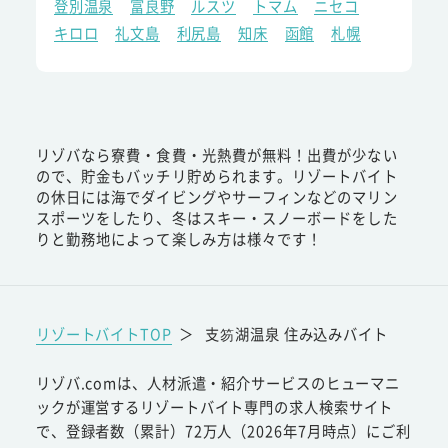
登別温泉
富良野
ルスツ
トマム
ニセコ
キロロ
礼文島
利尻島
知床
函館
札幌
リゾバなら寮費・食費・光熱費が無料！出費が少ない
ので、貯金もバッチリ貯められます。リゾートバイト
の休日には海でダイビングやサーフィンなどのマリン
スポーツをしたり、冬はスキー・スノーボードをした
りと勤務地によって楽しみ方は様々です！
リゾートバイトTOP
＞
支笏湖温泉 住み込みバイト
リゾバ.comは、人材派遣・紹介サービスのヒューマニ
ックが運営するリゾートバイト専門の求人検索サイト
で、登録者数（累計）72万人（2026年7月時点）にご利