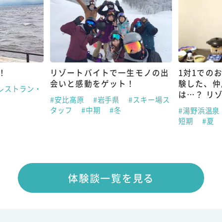
！
リゾートバイトで一生モノの出
1対1での
会いと感動をゲット！
験した、仲
レストラン・
は…？ リ
#安比高原
#岩手県
#スキー場ス
タッフ
#中期
#冬
#湯野浜温泉
短期
#夏
体験談一覧を見る