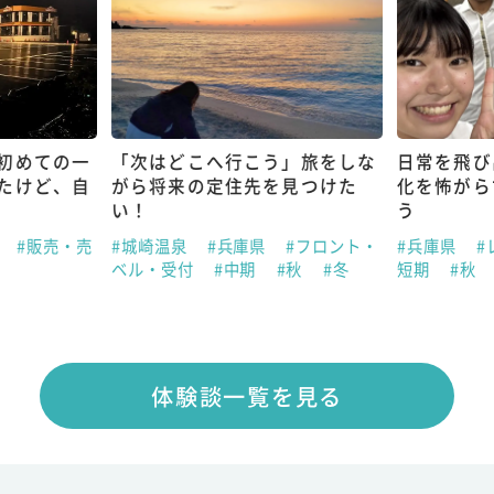
初めての一
「次はどこへ行こう」旅をしな
日常を飛び
たけど、自
がら将来の定住先を見つけた
化を怖がら
い！
う
県
#販売・売
#城崎温泉
#兵庫県
#フロント・
#兵庫県
#
ベル・受付
#中期
#秋
#冬
短期
#秋
体験談一覧を見る